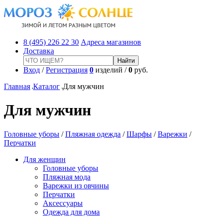
8 (495) 226 22 30
Адреса магазинов
Доставка
Вход
/
Регистрация
0
изделий /
0
руб.
Главная
Каталог
Для мужчин
Для мужчин
Головные уборы
/
Пляжная одежда
/
Шарфы
/
Варежки
/
Перчатки
Для женщин
Головные уборы
Пляжная мода
Варежки из овчины
Перчатки
Аксессуары
Одежда для дома