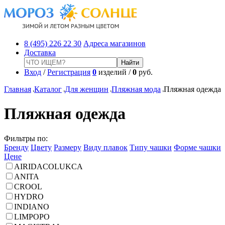
8 (495) 226 22 30
Адреса магазинов
Доставка
Вход
/
Регистрация
0
изделий /
0
руб.
Главная
Каталог
Для женщин
Пляжная мода
Пляжная одежда
Пляжная одежда
Фильтры по:
Бренду
Цвету
Размеру
Виду плавок
Типу чашки
Форме чашки
Цене
AIRIDACOLUKCA
ANITA
CROOL
HYDRO
INDIANO
LIMPOPO