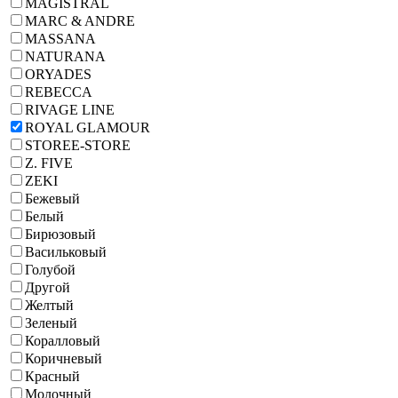
MAGISTRAL
MARC & ANDRE
MASSANA
NATURANA
ORYADES
REBECCA
RIVAGE LINE
ROYAL GLAMOUR
STOREE-STORE
Z. FIVE
ZEKI
Бежевый
Белый
Бирюзовый
Васильковый
Голубой
Другой
Желтый
Зеленый
Коралловый
Коричневый
Красный
Молочный