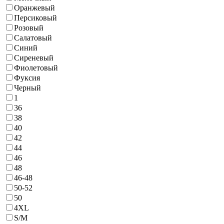
Оранжевый
Персиковый
Розовый
Салатовый
Синий
Сиреневый
Фиолетовый
Фуксия
Черный
1
36
38
40
42
44
46
48
46-48
50-52
50
4ХL
S/M