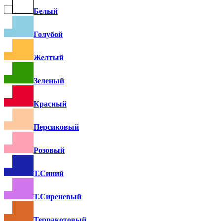
Белый
Голубой
Желтый
Зеленый
Красный
Персиковый
Розовый
Т.Синий
Т.Сиреневый
Терракотовый