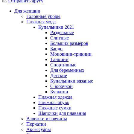
Отправить другу
Для женщин
Головные уборы
Пляжная мода
Купальники 2021
Раздельные
Слитные
Больших размеров
Бандо
Монокини-трикини
Танкини
Спортивные
Для беременных
Детские
Купальники вязаные
С юбочкой
Буркини
Пляжная одежда
Пляжная обувь
Пляжные сумки
Шапочки для плавания
Варежки из овчины
Перчатки
Аксессуары