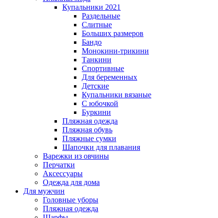
Купальники 2021
Раздельные
Слитные
Больших размеров
Бандо
Монокини-трикини
Танкини
Спортивные
Для беременных
Детские
Купальники вязаные
С юбочкой
Буркини
Пляжная одежда
Пляжная обувь
Пляжные сумки
Шапочки для плавания
Варежки из овчины
Перчатки
Аксессуары
Одежда для дома
Для мужчин
Головные уборы
Пляжная одежда
Шарфы