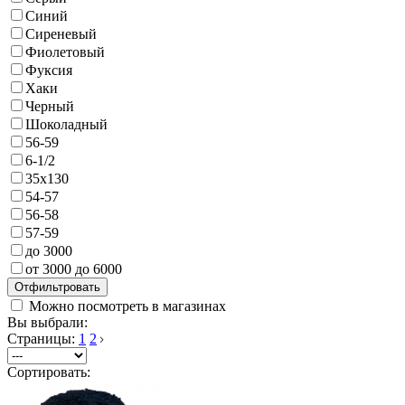
Синий
Сиреневый
Фиолетовый
Фуксия
Хаки
Черный
Шоколадный
56-59
6-1/2
35х130
54-57
56-58
57-59
до 3000
от 3000 до 6000
Можно посмотреть в магазинах
Вы выбрали:
Страницы:
1
2
Сортировать: