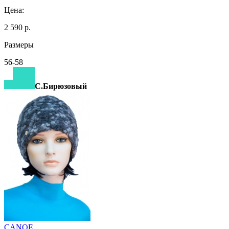
Цена:
2 590 р.
Размеры
56-58
С.Бирюзовый
CANOE