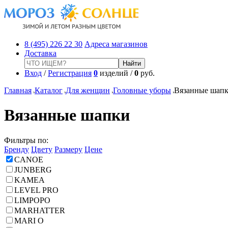
8 (495) 226 22 30
Адреса магазинов
Доставка
Вход
/
Регистрация
0
изделий /
0
руб.
Главная
Каталог
Для женщин
Головные уборы
Вязанные шап
Вязанные шапки
Фильтры по:
Бренду
Цвету
Размеру
Цене
CANOE
JUNBERG
KAMEA
LEVEL PRO
LIMPOPO
MARHATTER
MARI O