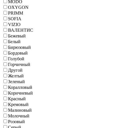
MODO
OXYGON
PRIMM
SOFIA
VIZIO
ВАЛЕНТИС
Бежевый
Белый
Бирюзовый
Бордовый
Голубой
Горчичный
Другой
Желтый
Зеленый
Коралловый
Коричневый
Красный
Кремовый
Малиновый
Молочный
Розовый
Серый